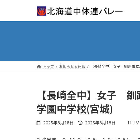
コ
ナ
ン
ビ
テ
ゲ
ン
ー
ツ
シ
へ
ョ
ス
ン
キ
に
ッ
移
トップ
お知らせ＆速報
【長崎全中】女子 釧路市立
プ
動
【長崎全中】女子 釧
学園中学校(宮城)
最
2025年8月18日
2025年8月18日
H-J-V
終
更
釧路鳥取 ０（１０－２５、１６－２５） 