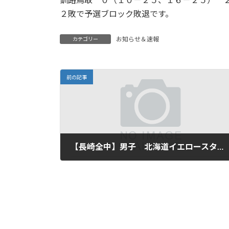
新
日
２敗で予選ブロック敗退です。
時
:
お知らせ＆速報
カテゴリー
前の記事
【長崎全中】男子 北海道イエロースターズＵ15 対 volare北多摩（東京）
2025年8月18日