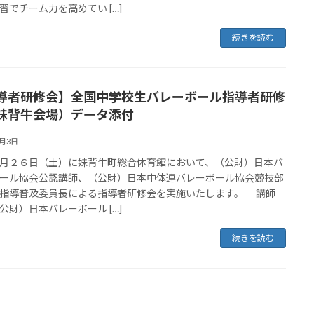
習でチーム力を高めてい […]
続きを読む
導者研修会】全国中学校生バレーボール指導者研修
妹背牛会場）データ添付
9月3日
２６日（土）に妹背牛町総合体育館において、（公財）日本バ
ール協会公認講師、（公財）日本中体連バレーボール協会競技部
指導普及委員長による指導者研修会を実施いたします。 講師
公財）日本バレーボール […]
続きを読む