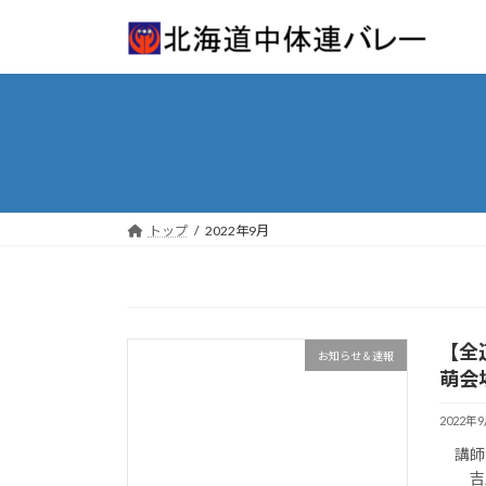
コ
ナ
ン
ビ
テ
ゲ
ン
ー
ツ
シ
へ
ョ
ス
ン
キ
に
ッ
移
トップ
2022年9月
プ
動
【全
お知らせ＆速報
萌会
2022年
講師が
吉川