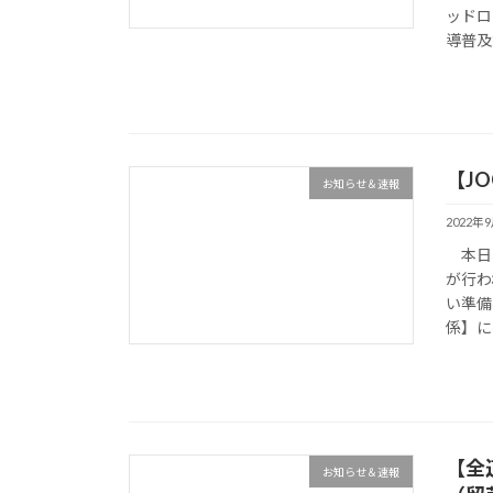
ッド
導普及
【J
お知らせ＆速報
2022年
本日、
が行わ
い準備
係】に
【全
お知らせ＆速報