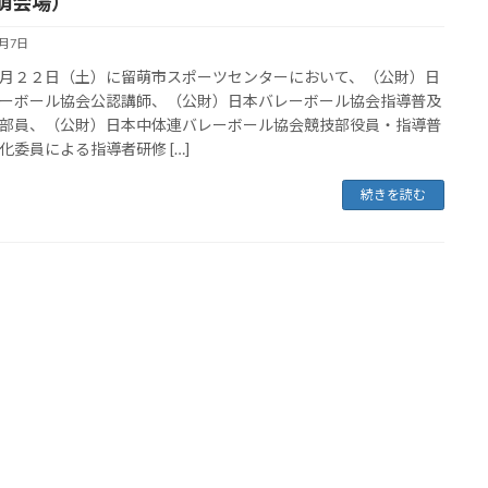
萌会場）
9月7日
２２日（土）に留萌市スポーツセンターにおいて、（公財）日
ーボール協会公認講師、（公財）日本バレーボール協会指導普及
部員、（公財）日本中体連バレーボール協会競技部役員・指導普
化委員による指導者研修 […]
続きを読む