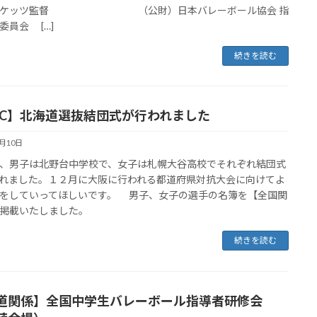
ロケッツ監督 （公財）日本バレーボール協会 指
委員会 […]
続きを読む
OC】北海道選抜結団式が行われました
9月10日
男子は北野台中学校で、女子は札幌大谷高校でそれぞれ結団式
れました。１２月に大阪に行われる都道府県対抗大会に向けてよ
をしていってほしいです。 男子、女子の選手の名簿を【全国関
掲載いたしました。
続きを読む
道関係】全国中学生バレーボール指導者研修会