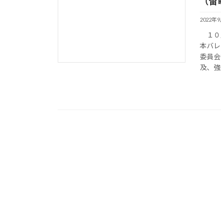
（留
2022年
１０月
本バレ
委員会
及、強